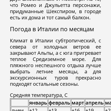
что Ромео и Джульетта персонажи,
придуманные Шекспиром, в городе
есть их дома и тот самый балкон.
Погода в Италии по месяцам
Климат в Италии субтропический, с
севера от холодных ветров ее
закрывают Альпы, а с юга пригревает
теплое Средиземное море. Для
пляжного неспешного отдыха лучше
выбрать летние месяцы, а для
экскурсионных туров прекрасно
подходят остальные сезоны.
Средняя температура, С
январь
февраль
март
апрель
м
днем
+12
+13
+16
+19
+2