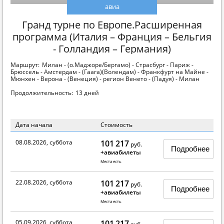
авиа
Гранд турне по Европе.Расширенная
программа (Италия – Франция – Бельгия
- Голландия – Германия)
Маршрут:
Милан - (о.Маджоре/Бергамо) - Страсбург - Париж -
Брюссель - Амстердам - (Гаага)(Волендам) - Франкфурт на Майне -
Мюнхен - Верона - (Венеция) - регион Венето - (Падуя) - Милан
Продолжительность:
13 дней
Дата начала
Стоимость
08.08.2026, суббота
101 217
руб.
Подробнее
+авиабилеты
Места есть
22.08.2026, суббота
101 217
руб.
Подробнее
+авиабилеты
Места есть
05.09.2026, суббота
101 217