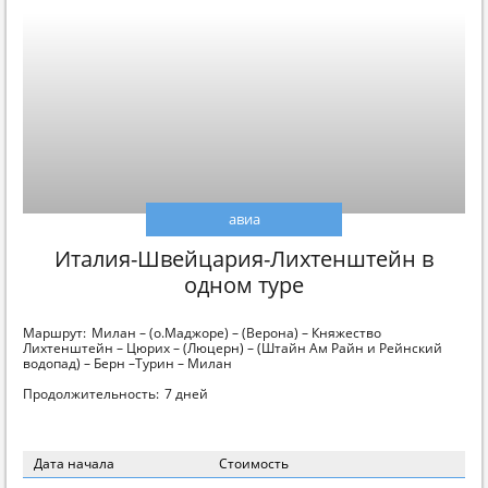
авиа
Италия-Швейцария-Лихтенштейн в
одном туре
Маршрут:
Милан – (о.Маджоре) – (Верона) – Княжество
Лихтенштейн – Цюрих – (Люцерн) – (Штайн Ам Райн и Рейнский
водопад) – Берн –Турин – Милан
Продолжительность:
7 дней
Дата начала
Стоимость