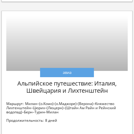
авиа
Альпийское путешествие: Италия,
Швейцария и Лихтенштейн
Маршрут:
Милан–(о.Комо)-(о.Маджоре)-(Верона)–Княжество
Лихтенштейн–Цюрих–(Люцерн)–(Штайн Ам Райн и Рейнский
водопад)–Берн–Турин-Милан
Продолжительность:
8 дней