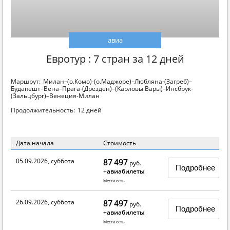
авиа
Евротур : 7 стран за 12 дней
Маршрут:
Милан–(о.Комо)-(о.Маджоре)–Любляна-(Загреб)–
Будапешт–Вена–Прага-(Дрезден)–(Карловы Вары)–Инсбрук-
(Зальцбург)–Венеция-Милан
Продолжительность:
12 дней
Дата начала
Стоимость
05.09.2026, суббота
87 497
руб.
Подробнее
+авиабилеты
Места есть
26.09.2026, суббота
87 497
руб.
Подробнее
+авиабилеты
Места есть