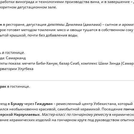
работки винограда и технологиями производства вина, и в завершение – 
лоритном дегустационном зале.
н
в ресторане, дегустация
димлямы
. Димляма (дамлама) – сытное и арома
рое готовят методом томления: мясо и овощи тушатся в собственном соку
ытой крышкой, почти без добавления воды.
 в гостинице
.
да: Самарканд
кты показа: мечети Биби-Ханум, базар Сиаб, комплекс Шахи Зинда (Самар
рватории Улугбека
трак
в гостинице.
еезд в
Бухару
через
Гиждуван
– ремесленный центр Узбекистана, который
вился необыкновенно красивой, самобытной керамикой. Посещение
гонч
терской Нарзуллаевых.
Мастер-класс по гончарному ремеслу
в керамическ
ание керамических изделий на гончарном круге под руководством опытног