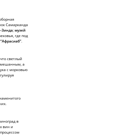
соборная
нок Самарканда
-Зинда
;
музей
ековья, где под
 “Афрасиаб”
.
 что светлый
ремешанным, а
лука с морковью
егулируя
знаменитого
ких.
виноград в
х вин и
с процессом