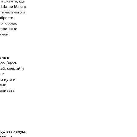
Ташкента, где
ль-Шаши Мазар
игинального и
обрести
о города,
старинные
инной
ень в
ва. Здесь
ей, специй и
гне
м нута и
ами.
запивать
 рулета ханум
.
олезные