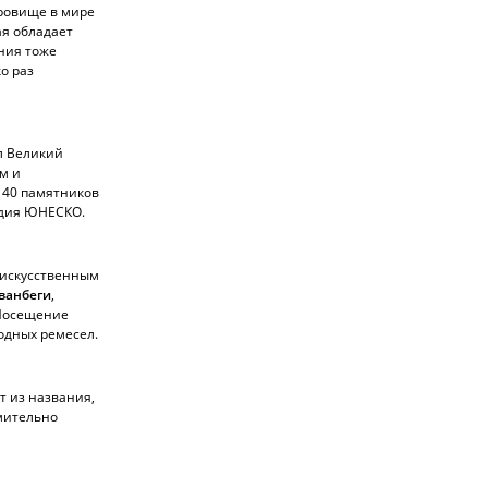
кровище в мире
ая обладает
ния тоже
о раз
л Великий
м и
140 памятников
едия ЮНЕСКО.
 искусственным
ванбеги
,
 Посещение
родных ремесел.
ет из названия,
умительно