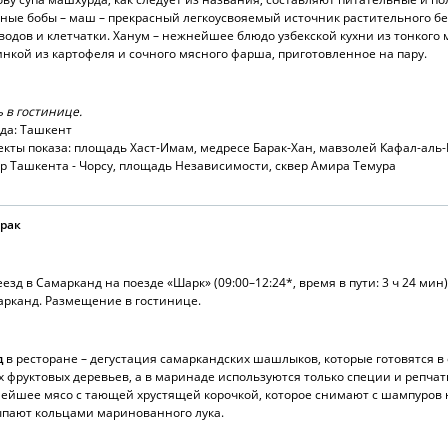
ные бобы – маш – прекрасный легкоусвояемый источник растительного бе
водов и клетчатки. Ханум – нежнейшее блюдо узбекской кухни из тонкого м
нкой из картофеля и сочного мясного фарша, приготовленное на пару.
 в гостинице.
да: Ташкент
кты показа: площадь Хаст-Имам, медресе Барак-Хан, мавзолей Кафал-ал
р Ташкента - Чорсу, площадь Независимости, сквер Амира Темура
трак
езд в Самарканд на поезде «Шарк» (09:00–12:24*, время в пути: 3 ч 24 мин
рканд. Размещение в гостинице.
д
в ресторане – дегустация самаркандских шашлыков, которые готовятся в
х фруктовых деревьев, а в маринаде используются только специи и репчат
ейшее мясо с тающей хрустящей корочкой, которое снимают с шампуров 
ыпают кольцами маринованного лука.