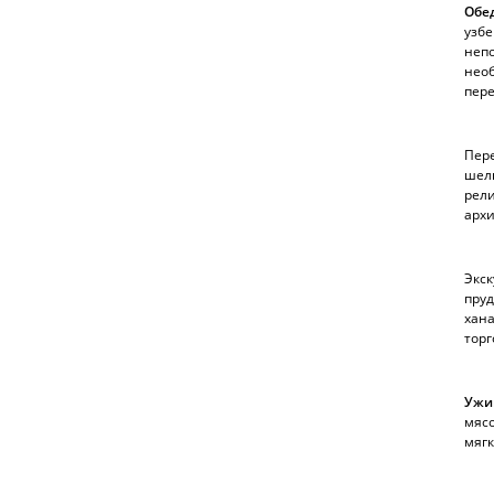
Обе
узбе
непо
необ
пер
Пер
шелк
рели
архи
Экск
пруд
хан
торг
Ужи
мясо
мягк