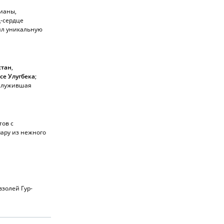
дианы,
д-сердце
ил уникальную
стан
,
се Улугбека
;
ослужившая
тов с
пару из нежного
взолей Гур-