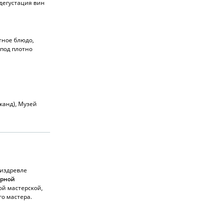
дегустация вин
тное блюдо,
 под плотно
канд), Музей
 издревле
арной
ой мастерской,
о мастера.