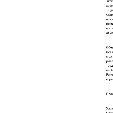
Экск
хра
– од
ста
мест
пом
маха
атмо
Обе
неск
можн
риса
трад
особ
Реко
горя
Про
Ужи
Осно