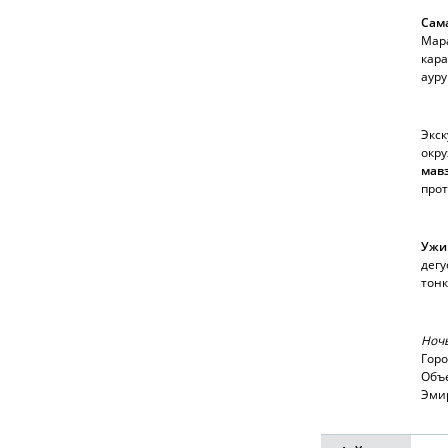
Сам
Мара
кара
ауру
Экск
окр
мав
прот
Ужи
дегу
тонк
Ночь
Горо
Объе
Эми