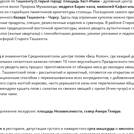
урсия по
Ташкенту (Старый город)
:
площадь Хаст-Имам
– духовный центр 
нится волос Пророка Мухаммеда;
медресе Барак-хана, мавзолей Кафал-а
ни из старейших памятников архитектуры столицы. Посещение самого ор
ринного
базара Ташкента – Чорсу
. Здесь под огромным куполом можно при
ные продукты, специи, ремесленные изделия и сувениры. В районе Старог
имо традиционной восточной архитектуры, можно увидеть аутентичные 
лли (жилые кварталы) с глинобитными домами, узкими улочками и подл
сферой Старого Ташкента.
д
в знаменитом Среднеазиатском центре плова «Беш Козон», где каждый д
ольких гигантских казанах готовят 10 тонн вкуснейшего Праздничного пло
о увидеть весь процесс приготовления от обжарки мяса до закладки овощ
. Ташкентский плов – рассыпчатый и ароматный, готовится на открытом о
иционным способом с перемешиванием всех ингредиентов, с добавление
ого сорта желтой моркови, часто украшается казы или перепелиными яйц
мендуем кушать плов с салатом из свежих овощей с луком (Ачик-чучук) и 
чим чаем.
должение экскурсии:
площадь Независимости, сквер Амира Темура
.
н
в ресторане, дегустация густого и наваристого
супа машхурда
и
мясного
ву супа машхурда, как следует из названия, составляют питательные и п