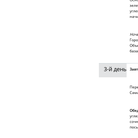
зеле
угле
начи
Ночь
Горо
Объе
база
3-й день
Зав
Пере
Сама
Обе
угля
сочн
пос