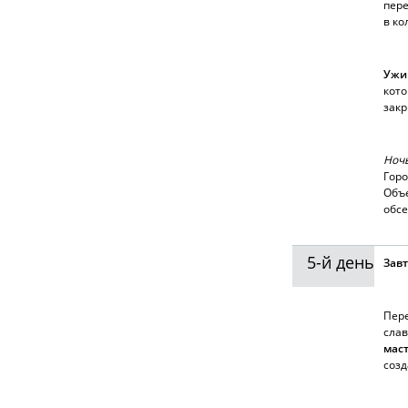
пере
в ко
Ужи
кото
закр
Ночь
Горо
Объе
обсе
5-й день
Зав
Пер
сла
мас
созд