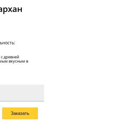
архан
ьность:
с древней
амым вкусным в
Заказать