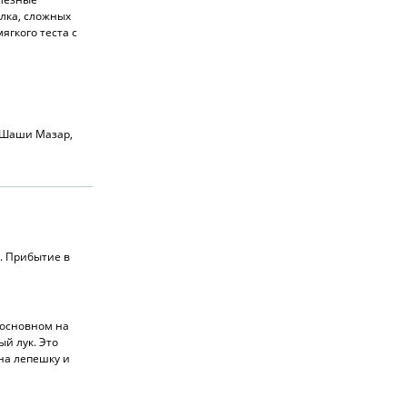
лка, сложных
ягкого теста с
ь-Шаши Мазар,
). Прибытие в
 основном на
ый лук. Это
на лепешку и