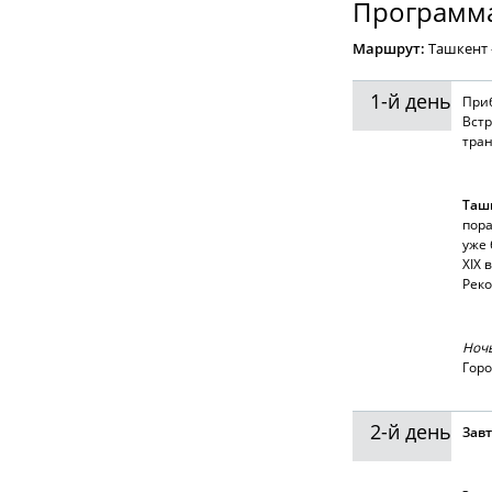
Программа
Маршрут:
Ташкент 
1-й день
При
Встр
тран
Таш
пора
уже 
XIX 
Реко
Ночь
Горо
2-й день
Зав