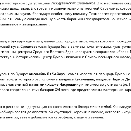
д
в мастерской с дегустацией
гиждуванских шашлыков
. Это настоящее со
кских шашлыков. Его готовят исключительно из местной баранины, котор
вторимым вкусом благодаря особенному климату. Технология приготовле
ычная – самую сочную шейную часть баранины предварителньо нескольк
емалывают и замораживают.
еезд в
Бухару
– один из древнейших городов мира, через который проходи
овый путь. Средневековая Бухара была важным политическим, культурны
гиозным центром Среднего Востока. Здесь прекрасно сохранилось более 
тектуры. Исторический центр Бухары включен в Список всемирного насл
урсия по Бухаре:
ансамбль Ляби-Хауз
– самая известная площадь Бухары с
ом, вокруг которого расположены
медресе Кукельдаш, медресе Надира Ди
ака, знаменитый
памятник Ходже Насреддину
и множество уютных кафе.
ового квартала крытых базаров XVI века, где представлены мастерские на
н
в ресторане – дегустация сочного мясного блюда
казан-кабоб
. Как следу
 обжаривается до аппетитной хрустящей корочки в казане, оставаясь из
им внутри, затем добавляется картофель, специи и зелень.