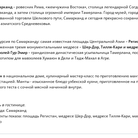
арканд
– ровесник Рима, «жемчужина Востока», столица легендарной Сог
канда, а затем столица огромной империи Тамерлана. Город-музей, горо
ванной торговли Шелкового пути, Самарканд и сегодня прекрасно сохран
 азиатского Средневековья.
урсия по Самарканду: самая известная площадь Центральной Азии –
Реги
уженная тремя монументальными медресе –
Шер-Дор, Тилля-Кари и медре
золей Гур-Эмир
– грандиозная династическая усыпальница Тамерлана, п
отипом для мавзолеев Хумаюн в Дели и Тадж-Махал в Агре.
н
в национальном доме, кулинарный мастер-класс по приготовлению ман
стацией. Манты - изысканное блюдо узбекской кухни, приготовленное на 
ого теста с сочной мясной начинкой внутри.
 в гостинице.
да: Самарканд
кты показа: площадь Регистан, медресе Шер-Дор, медресе Тилля-Кари, ма
р