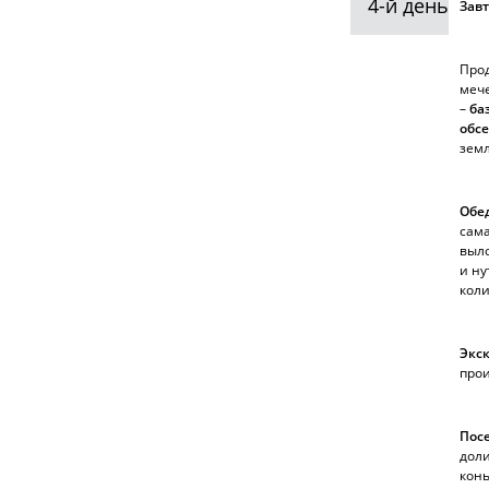
4-й день
Зав
Про
мече
–
ба
обсе
земл
Обе
сама
выло
и ну
коли
Экс
прои
Пос
доли
конь