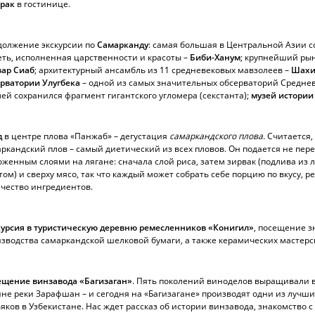
трак
в гостинице.
должение экскурсии по
Самарканду
: самая большая в Центральной Азии 
ть, исполненная царственности и красоты –
Биби-Ханум
; крупнейший ры
зар Сиаб
; архитектурный ансамбль из 11 средневековых мавзолеев –
Шахи
рватории Улугбека
– одной из самых значительных обсерваторий Среднев
ей сохранился фрагмент гигантского угломера (секстанта);
музей истории
д
в центре плова «Панжаб» – дегустация
самаркандского плова
. Считается,
ркандский плов – самый диетический из всех пловов. Он подается не пе
женным слоями на лягане: сначала слой риса, затем зирвак (подлива из 
том) и сверху мясо, так что каждый может собрать себе порцию по вкусу, р
чество ингредиентов.
курсия в туристическую деревню ремесленников «Конигил»
, посещение 
зводства самаркандской шелковой бумаги, а также керамических мастерс
ещение винзавода «Багизаган»
. Пять поколений виноделов выращивали 
не реки Зарафшан – и сегодня на «Багизагане» производят одни из лучши
яков в Узбекистане. Нас ждет рассказ об истории винзавода, знакомство 