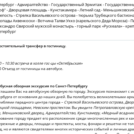
тербург - Адмиралтейство - Государственный Эрмитаж - Государственн
оф" - Дворцовая площадь - Кунстакамера - Летний сад - Меньшиковский
пость - Стрелка Васильевского острова - тюрьма Трубецкого бастиона 
опады Ахвенкоски - Вотчина Талви Укко (карельского Деда Мороза) - П
ксандро Свирский мужской монастырь - горный парк «Рускеала» - креп
Петербург
стоятельный трансфер в гостиницу.
0 – 10:30 встреча в холле гос-цы «Октябрьская»
0 Отъезд от гостиницы на автобусе.
бусная обзорная экскурсия по Санкт-Петербургу
лашаем Вас на автобусную обзорную по городу. Экскурсия познакомит с и
рбурга от основания до наших дней. Вы полюбуетесь великолепными ар
мблями парадного центра города –
Стрелкой Васильевского острова, Дво
ицкой площадями, Невским проспектом
. Вы увидите
Петропавловскую креп
, Меншиковский дворец, Адмиралтейство, Кунсткамеру, «Медный всадник
ование городу придает его расположение среди многочисленных рек и ка
режные и дворцы, площади и проспекты, мосты, фонари и решетки не то
д, но и являются свидетелями многих исторических событий и личных дра