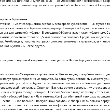
тое сияние шпилей и куполов, каменное убранство великокняжеских двор
гочисленных храмов создают неповторимый образ блистательной Северн
урсия в Эрмитаже.
таж занимает совершенно особое место среди художественных музеев м
нался как личное собрание императрицы Екатерины II и долгое время ост
ытым для широкой публики. В середине XIX века музей стал публичным. Се
екции насчитывают более 3,5 миллионов экспонатов. Среди них шедевры
и, Рембрандта, полотна импрессионистов, античная скульптура, египетск
оящая мумия и многое другое.
лоходная прогулка «Северные острова дельты Невы»
(продолжительность:
ая прогулка «Северные острова дельты Невы» на двухпалубном теплоходе 
х популярных городских маршрутов. За одно путешествие вы сможете уви
рический центр Петербурга с его главными символами – Зимним дворцом
опавловской крепостью, Стрелкой Васильевского острова, и ультрасовре
йшей истории города – стадион Газпром Арена в виде летающей тарелки
кий небоскреб Европы - Лахта-центр.
Комфортабельный теплоход порадуе
шественников большой прогулочной палубой с обзорным видом.
На борту
тает ресторан с авторским меню от шеф-повара: вы можете заказать пол
ий салатик или капучино с десертом, чтобы сделать свое путешествие ещ