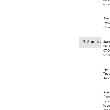
(сам
Мест
Прод
Объе
3-й день
Завт
06:3
07:0
07:3
Трас
Трас
Каре
Креп
Прио
рубе
Узер
пред