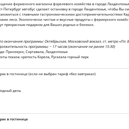
щение фирменного магазина форелевого хозяйства в городе Лахденпохь
т-Петербург автобус сделает остановку в городе Лахденпохья, чтобы Вы с
накомиться с главными гастрономическими достопримечательностями Ка
рами леса. Экологически чистые и вкусные продукты с фермерского хозяй
ут прекрасным подарком для Ваших родных и близких.
о окончания программы: Октябрьская, Московский вокзал, ст. метро «Пл. 
олжительность программы: ~ 17 часов (окончание не ранее 15:30)
да: Приозерск, Сортавала, Лахденпохья
кты показа: крепость Корела, Рускеала горный парк
рак в гостинице (если не выбран тариф «без завтрака»)
бодный день
рак в гостинице