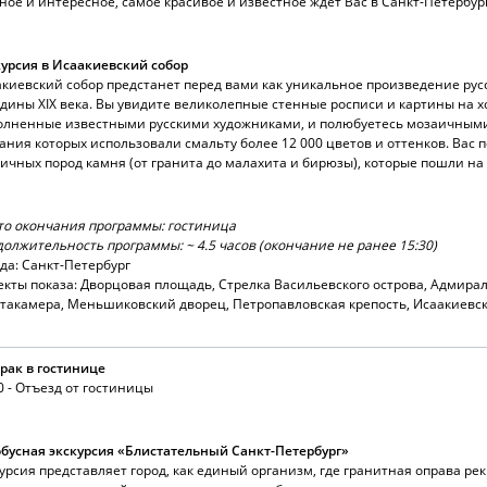
ное и интересное, самое красивое и известное ждет Вас в Санкт-Петербур
урсия в Исаакиевский собор
киевский собор предстанет перед вами как уникальное произведение русс
дины XIX века. Вы увидите великолепные стенные росписи и картины на х
олненные известными русскими художниками, и полюбуетесь мозаичными
ания которых использовали смальту более 12 000 цветов и оттенков. Вас 
ичных пород камня (от гранита до малахита и бирюзы), которые пошли на 
то окончания программы: гостиница
олжительность программы: ~ 4.5 часов (окончание не ранее 15:30)
да: Санкт-Петербург
кты показа: Дворцовая площадь, Стрелка Васильевского острова, Адмирал
такамера, Меньшиковский дворец, Петропавловская крепость, Исаакиевс
рак в гостинице
0 - Отъезд от гостиницы
бусная экскурсия «Блистательный Санкт-Петербург»
урсия представляет город, как единый организм, где гранитная оправа рек