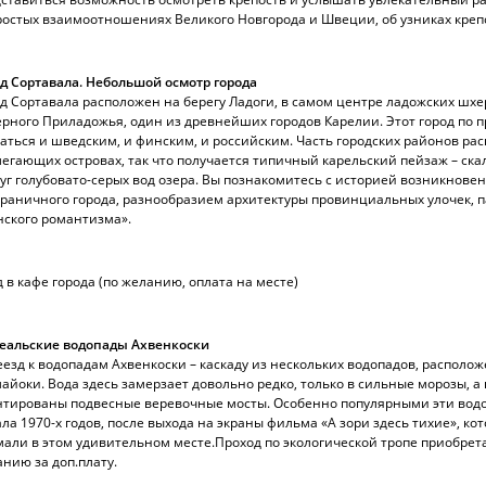
остых взаимоотношениях Великого Новгорода и Швеции, об узниках креп
д Сортавала. Небольшой осмотр города
д Сортавала расположен на берегу Ладоги, в самом центре ладожских шхе
рного Приладожья, один из древнейших городов Карелии. Этот город по 
аться и шведским, и финским, и российским. Часть городских районов рас
егающих островах, так что получается типичный карельский пейзаж – ск
уг голубовато-серых вод озера. Вы познакомитесь с историей возникнове
раничного города, разнообразием архитектуры провинциальных улочек,
ского романтизма».
 в кафе города (по желанию, оплата на месте)
кеальские водопады Ахвенкоски
езд к водопадам Ахвенкоски – каскаду из нескольких водопадов, располо
айоки. Вода здесь замерзает довольно редко, только в сильные морозы, а
тированы подвесные веревочные мосты. Особенно популярными эти водо
ла 1970-х годов, после выхода на экраны фильма «А зори здесь тихие», кот
али в этом удивительном месте.
Проход по экологической тропе приобрет
нию за доп.плату.