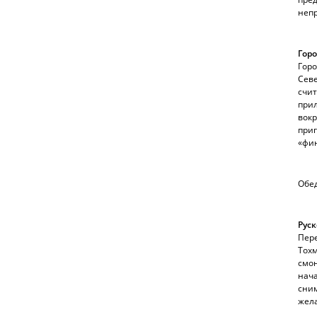
непр
Горо
Горо
Севе
счит
прил
вокр
приг
«фин
Обед
Рус
Пере
Тохм
смон
нача
сним
жела