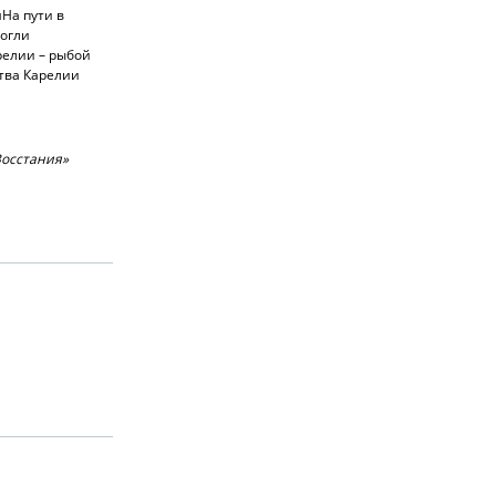
я
На пути в
могли
релии – рыбой
ства Карелии
Восстания»