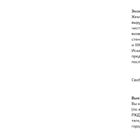
Экск
Жем
выру
чист
воз
стен
и XI
Исаа
пред
посл
Своб
Выез
Вы м
(по 
РЖД)
тяге
горо