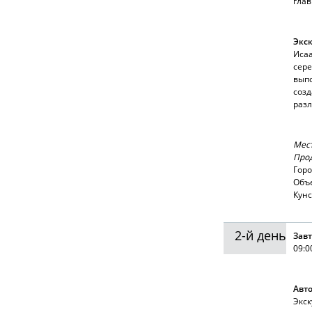
глав
Экск
Исаа
сере
вып
созд
разл
Мес
Прод
Горо
Объе
Кунс
2-й день
Завт
09:0
Авто
Экск