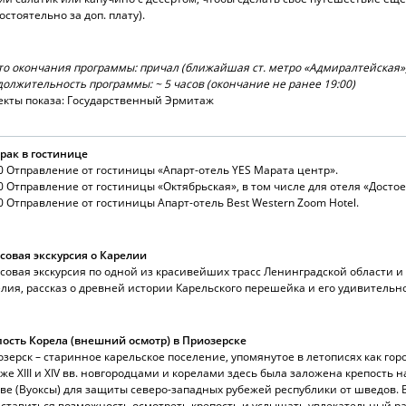
остоятельно за доп. плату).
о окончания программы: причал (ближайшая ст. метро «Адмиралтейская»
олжительность программы: ~ 5 часов (окончание не ранее 19:00)
кты показа: Государственный Эрмитаж
рак в гостинице
0 Отправление от гостиницы «Апарт-отель YES Марата центр».
0 Отправление от гостиницы «Октябрьская», в том числе для отеля «Достое
0 Отправление от гостиницы Апарт-отель Best Western Zoom Hotel.
совая экскурсия о Карелии
совая экскурсия по одной из красивейших трасс Ленинградской области и
лия, рассказ о древней истории Карельского перешейка и его удивительн
ость Корела (внешний осмотр) в Приозерске
зерск – старинное карельское поселение, упомянутое в летописях как горо
же XIII и XIV вв. новгородцами и корелами здесь была заложена крепость н
ве (Вуоксы) для защиты северо-западных рубежей республики от шведов. 
ставиться возможность осмотреть крепость и услышать увлекательный ра