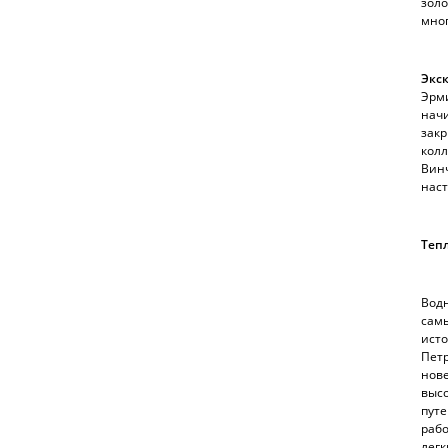
золо
мно
Экск
Эрми
начи
закр
колл
Винч
наст
Теп
Водн
самы
исто
Петр
нове
высо
путе
рабо
легк