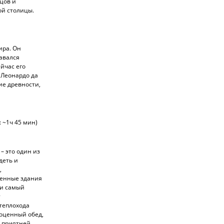
цов и
ой столицы.
ира. Он
авался
йчас его
 Леонардо да
ие древности,
 ~1ч 45 мин)
– это один из
деть и
,
менные здания
 и самый
т
 теплохода
ноценный обед,
е приятней