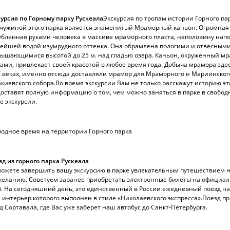
урсия по Горному парку Рускеала
Экскурсия по тропам истории Горного пар
чужиной этого парка является знаменитый Мраморный каньон. Огромная
бленная руками человека в массиве мраморного пласта, наполовину нап
ейшей водой изумрудного оттенка. Она обрамлена пологими и отвесными
вышающимися высотой до 25 м. над гладью озера. Каньон, окруженный 
ами, привлекает своей красотой в любое время года. Добыча мрамора здесь
X веках, именно отсюда доставляли мрамор для Мраморного и Мариинског
киевского собора.
Во время экскурсии Вам не только расскажут историю это
оставят полную информацию о том, чем можно заняться в парке в свобод
е экскурсии.
одное время на территории Горного парка
д из горного парка Рускеала
ожете завершить вашу экскурсию в парке увлекательным путешествием н
желанию. Советуем заранее приобретать электронные билеты на официа
. На сегодняшний день, это единственный в России ежедневный поезд н
, интерьер которого выполнен в стиле «Николаевского экспресса».
Поезд пр
д Сортавала, где Вас уже заберет наш автобус до Санкт-Петербурга.