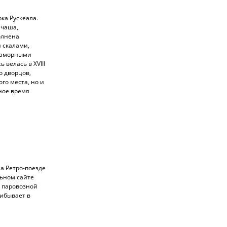
ка Рускеала.
 чаша,
олнена
 скалами,
мраморными
 велась в XVIII
о дворцов,
го места, но и
ное время
а Ретро-поезде
льном сайте
а паровозной
ибывает в