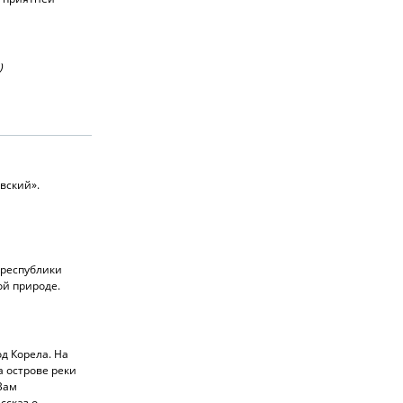
)
вский».
 республики
ой природе.
д Корела. На
а острове реки
Вам
ссказ о