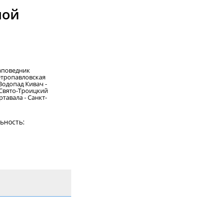
ной
заповедник
етропавловская
Водопад Кивач -
 Свято-Троицкий
тавала - Санкт-
ьность: