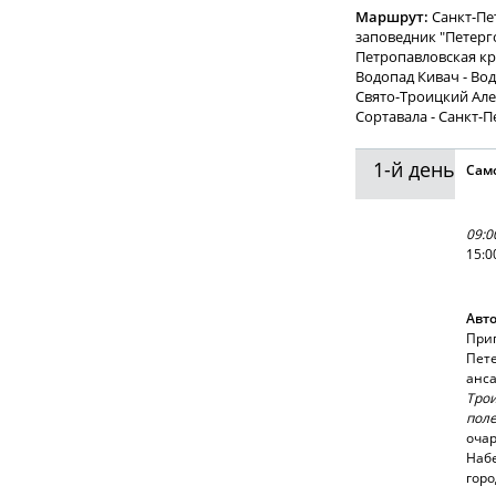
Маршрут:
Санкт-Пе
заповедник "Петерг
Петропавловская кре
Водопад Кивач - Вод
Свято-Троицкий Але
Сортавала - Санкт-
1-й день
Само
09:0
15:0
Авто
Приг
Пете
анса
Тро
поле
очар
Набе
горо