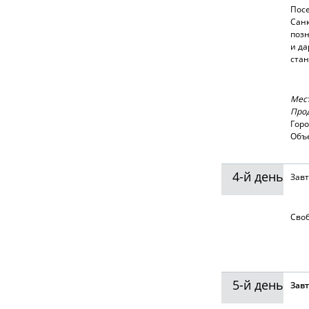
Посе
Санк
поз
и да
стан
Мест
Прод
Горо
Объе
4-й день
Завт
Сво
5-й день
Завт