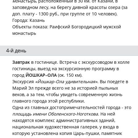
монастырь
, расположенный в 30 км. от Казани, в
заповедном лесу, на берегу дивной красоты озера (за
доп. плату - 1300 руб., при группе от 10 человек).
Города: Казань
Объекты показа: Раифский Богородицкий мужской
монастырь
4-й день
Завтрак
в гостинице. Встреча с экскурсоводом в холле
гостиницы, выезд на экскурсионную программу в
город
ЙОШКАР–ОЛА
(ок. 150 км).
Экскурсия
«Йошкар-Ола удивительная»
. Вы поедете в
Марий Эл прежде всего не за историей пыльных
веков, а за тем, чтобы увидеть современную жизнь
главного города этой республики.
Одна из главных достопримечательностей города - это
площадь имени Оболенского-Ноготкова.
На ней
находятся комплекс административных зданий,
национальная художественная галерея, у входа в
которую установлена копия Царь-пушки, памятник