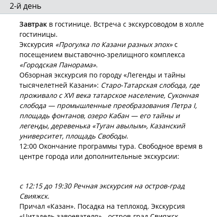
2-й день
Завтрак
в гостинице. Встреча с экскурсоводом в холле
гостиницы.
Экскурсия
«Прогулка по Казани разных эпох»
с
посещением выставочно-зрелищного комплекса
«Городская Панорама»
.
Обзорная экскурсия по городу «Легенды и тайны
тысячелетней Казани»:
Старо-Татарская слобода, где
проживало с XVI века татарское население, Суконная
слобода — промышленные преобразования Петра I,
площадь фонтанов, озеро Кабан — его тайны и
легенды, деревенька «Туган авылым», Казанский
университет, площадь Свободы
.
12:00 Окончание программы тура. Свободное время в
центре города или дополнительные экскурсии:
с 12:15 до 19:30 Речная экскурсия на остров-град
Свияжск.
Причал «Казан». Посадка на теплоход. Экскурсия
«Цитадель завоевателя» - остров-град Свияжск.