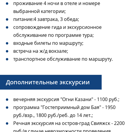
доступ в Интернет.
Адрес
проживание 4 ночи в отеле и номере
выбранной категории;
Страница отеля
Россия, г. Казань, Право-Булачная, д. 43/1
Адрес
питание:4 завтрака, 3 обеда;
Координаты: широта 55.788292, долгота 49.113726
Россия, г. Казань, ул. Односторонка Гривки, д. 1
сопровождение гида и экскурсионное
Страница отеля
Координаты: широта 55.812646, долгота 49.094826
обслуживание по программе тура;
входные билеты по маршруту;
Страница отеля
встреча на ж/д вокзале;
транспортное обслуживание по маршруту.
Дополнительные экскурсии
вечерняя экскурсия "Огни Казани" - 1100 руб.;
программа "Гостеприимный дом Бая" - 1950
руб./взр., 1800 руб./реб. до 14 лет.;
Речная экскурсия на остров-град Свияжск - 2200
руб (в случае невозможности проведения