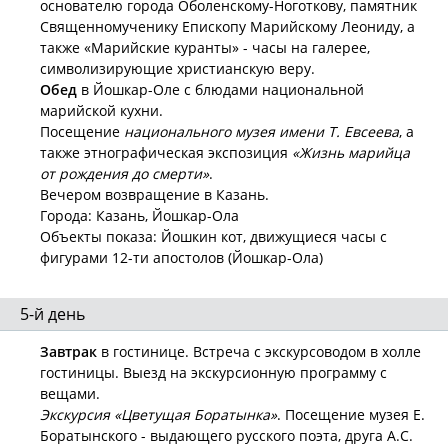
основателю города Оболенскому-Ноготкову, памятник
Священномученику Епископу Марийскому Леониду, а
также «Марийские куранты» - часы на галерее,
символизирующие христианскую веру.
Обед
в Йошкар-Оле с блюдами национальной
марийской кухни.
Посещение
национального музея имени Т. Евсеева
, а
также этнографическая экспозиция
«Жизнь марийца
от рождения до смерти»
.
Вечером возвращение в Казань.
Города: Казань, Йошкар-Ола
Объекты показа: Йошкин кот, движущиеся часы с
фигурами 12-ти апостолов (Йошкар-Ола)
5-й день
Завтрак
в гостинице. Встреча с экскурсоводом в холле
гостиницы. Выезд на экскурсионную программу с
вещами.
Экскурсия «Цветущая Боратынка»
. Посещение музея Е.
Боратынского - выдающего русского поэта, друга А.С.