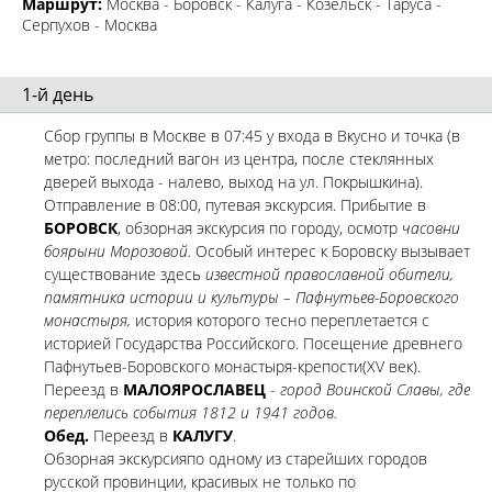
Маршрут:
Москва - Боровск - Калуга - Козельск - Таруса -
Серпухов - Москва
1-й день
Сбор группы в Москве в 07:45 у входа в Вкусно и точка (в
метро: последний вагон из центра, после стеклянных
дверей выхода - налево, выход на ул. Покрышкина).
Отправление в 08:00, путевая экскурсия. Прибытие в
БОРОВСК
, обзорная экскурсия по городу, осмотр
часовни
боярыни Морозовой.
Особый интерес к Боровску вызывает
существование здесь
известной православной обители,
памятника истории и культуры – Пафнутьев-Боровского
монастыря,
история которого тесно переплетается с
историей Государства Российского. Посещение древнего
Пафнутьев-Боровского монастыря-крепости(XV век).
Переезд в
МАЛОЯРОСЛАВЕЦ
-
город Воинской Славы, где
переплелись события 1812 и 1941 годов.
Обед.
Переезд в
КАЛУГУ
.
Обзорная экскурсияпо одному из старейших городов
русской провинции, красивых не только по