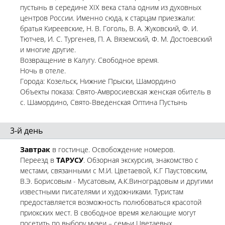
пустынь в середине XIX века стала одним из духовных
центров России. Именно сюда, к старцам приезжали:
братья Киреевские, Н. В. Гоголь, В. А. Жуковский, Ф. И.
Тютчев, И. С. Тургенев, П. А. Вяземский, Ф. М. Достоевский
и многие другие.
Возвращение в Калугу. Свободное время.
Ночь в отеле.
Города: Козельск, Нижние Прыски, Шамордино
Объекты показа: Свято-Амвросиевская женская обитель в
с. Шамордино, Свято-Введенская Оптина Пустынь
3-й день
Завтрак
в гостинце. Освобождение номеров.
Переезд в
ТАРУСУ
. Обзорная экскурсия, знакомство с
местами, связанными с М.И. Цветаевой, К.Г Паустовским,
В.Э. Борисовым - Мусатовым, А.К.Виноградовым и другими
известными писателями и художниками. Туристам
предоставляется возможность полюбоваться красотой
приокских мест. В свободное время желающие могут
посетить по выбору музеи – семьи Цветаевых,