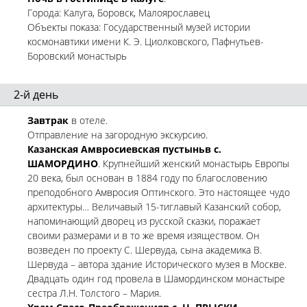
Города: Калуга, Боровск, Малоярославец
Объекты показа: Государственный музей истории
космонавтики имени К. Э. Циолковского, Пафнутьев-
Боровский монастырь
2-й день
Завтрак
в отеле.
Отправление на загородную экскурсию.
Казанская Амвросиевская пустыньв с.
ШАМОРДИНО
. Крупнейший женский монастырь Европы
20 века, был основан в 1884 году по благословению
преподобного Амвросия Оптинского. Это настоящее чудо
архитектуры… Величавый 15-тиглавый Казанский собор,
напоминающий дворец из русской сказки, поражает
своими размерами и в то же время изяществом. Он
возведен по проекту С. Шервуда, сына академика В.
Шервуда – автора здание Исторического музея в Москве.
Двадцать один год провела в Шамординском монастыре
сестра Л.Н. Толстого – Мария.