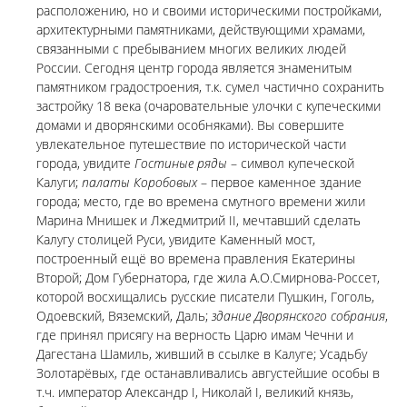
расположению, но и своими историческими постройками,
архитектурными памятниками, действующими храмами,
связанными с пребыванием многих великих людей
России. Сегодня центр города является знаменитым
памятником градостроения, т.к. сумел частично сохранить
застройку 18 века (очаровательные улочки с купеческими
домами и дворянскими особняками). Вы совершите
увлекательное путешествие по исторической части
города, увидите
Гостиные ряды
– символ купеческой
Калуги;
палаты Коробовых
– первое каменное здание
города; место, где во времена смутного времени жили
Марина Мнишек и Лжедмитрий II, мечтавший сделать
Калугу столицей Руси, увидите Каменный мост,
построенный ещё во времена правления Екатерины
Второй; Дом Губернатора, где жила А.О.Смирнова-Россет,
которой восхищались русские писатели Пушкин, Гоголь,
Одоевский, Вяземский, Даль;
здание Дворянского собрания
,
где принял присягу на верность Царю имам Чечни и
Дагестана Шамиль, живший в ссылке в Калуге; Усадьбу
Золотарёвых, где останавливались августейшие особы в
т.ч. император Александр I, Николай I, великий князь,