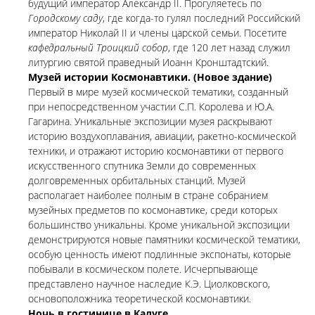
будущий император Александр II. Прогуляетесь по
Городскому саду
, где когда-то гулял последний Российский
император Николай II и члены царской семьи. Посетите
кафедральный Троицкий собор
, где 120 лет назад служил
литургию святой праведный Иоанн Кронштадтский.
Музей истории Космонавтики. (Новое здание)
Первый в мире музей космической тематики, созданный
при непосредственном участии С.П. Королева и Ю.А.
Гагарина. Уникальные экспозиции музея раскрывают
историю воздухоплавания, авиации, ракетно-космической
техники, и отражают историю космонавтики от первого
искусственного спутника Земли до современных
долговременных орбитальных станций. Музей
располагает наиболее полным в стране собранием
музейных предметов по космонавтике, среди которых
большинство уникальны. Кроме уникальной экспозиции
демонстрируются новые памятники космической тематики,
особую ценность имеют подлинные экспонаты, которые
побывали в космическом полете. Исчерпывающе
представлено научное наследие К.Э. Циолковского,
основоположника теоретической космонавтики.
Ночь в гостинице в Калуге
.