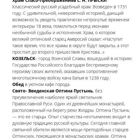
Храм Спасо-Преображенияв с. Н. ПРЫСКИ
.
Классический русский усадебный храм. Возведен в 1731
году. С удивительной, невероятной историей, дающий
возможность увидеть практически нетронутые временем
интерьеры 18 века, помолиться перед иконами
необычной судьбы и исполнения. Храм, о котором
великий оптинский старец Амвросий сказал: «Наступит
такое время, что все храмы в округе будут закрыты, а этот
простоит до второго пришествия Христова…»
КОЗЕЛЬСК
– город Воинской Славы, вошедший в историю
Государства Российского благодаря беспримерному
героизму своих жителей, оказавших сопротивление
многотысячному войску хана Батыя в 1238 году.
Обед
в уютном кафе города.
Свято- Введенская Оптина Пустынь
, без
преувеличения наиболее яркий светильник
Православной Руси. Один из древнейших монастырей,
расположенный на берегу реки Жиздры. Оптина Пустынь
— это ее старцы. Опыт старчества неотъемлемо входит в
духовную традицию русской культуры. Сегодня главной
святыней обители являются мощи преподобных старцев
Оптинских, покоящиеся в монастырских храмах. Оптина