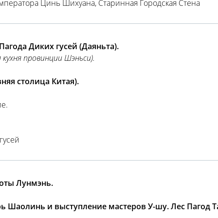
императора Цинь Шихуана, Старинная Городская Стена
агода Диких гусей (Даяньта).
 кухня провинции Шэньси).
няя столица Китая).
е.
гусей
оты Лунмэнь.
ь Шаолинь и выступление мастеров У-шу. Лес Пагод Т