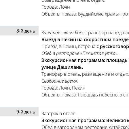
Возвращение в отель, отдых.
Города: Лоян
Объекты показа: Буддийские храмы-гро
8-й день
Завтрак - ланч бокс,
трансфер на ж/д вок
Выезд в Пекин на скоростном поезде
Приезд в Пекин, встреча
с русскогово
Обед в ресторане «Пекинская утка».
Экскурсионная программа: площадь 
улице Дашилань.
Трансфер в отель, размещение и отдых
Свободное время.
Города: Лоян, Пекин
Объекты показа: Площадь небесного сп
9-й день
Завтрак в отеле.
Экскурсионная программа: Великая к
Обед в загородном ресторане китайской