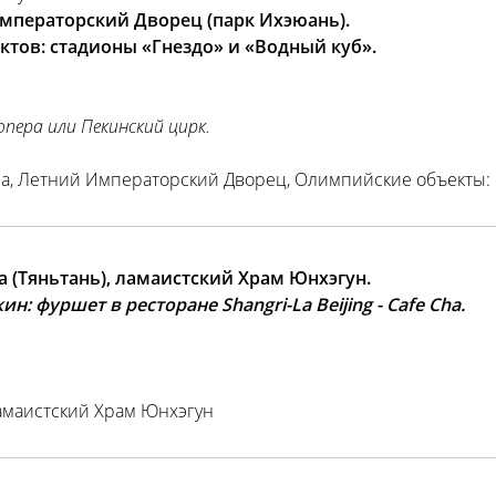
мператорский Дворец (парк Ихэюань).
ов: стадионы «Гнездо» и «Водный куб».
опера или Пекинский цирк.
на, Летний Императорский Дворец, Олимпийские объекты: с
 (Тяньтань), ламаистский Храм Юнхэгун.
 фуршет в ресторане Shangri-La Beijing - Cafe Cha.
Ламаистский Храм Юнхэгун