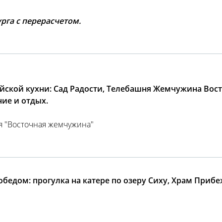
рга с перерасчетом.
айской кухни: Сад Радости, Телебашня Жемчужина Вост
ие и отдых.
ня "Восточная жемчужина"
обедом: прогулка на катере по озеру Сиху, Храм При