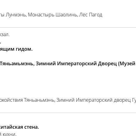
ты Лунмэнь, Монастырь Шаолинь, Лес Пагод
зал.
.
рящим гидом.
Тяньамьмэнь, Зимний Императорский Дворец (Музей Г
.
окойствия Тяньаньмэнь, Зимний Императорский дворец Гу
итайская стена.
 кухни.