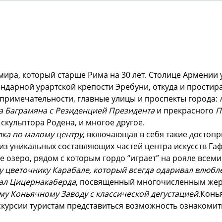
мира, который старше Рима на 30 лет. Столице Армении 
ендарной урартской крепости Эребуни, откуда и простир
опримечательности, главные улицы и проспекты города:
 Баграмяна с Резиденцией Президента
и прекрасного
П
скульптора Родена, и многое другое.
лка по малому центру
, включающая в себя такие достоп
з уникальных составляющих частей центра искусств Га
е озеро, рядом с которым гордо “играет” на рояле все
у цветочнику Карабале, который всегда одаривал влюб
ал Цицернакаберда
, посвященный многочисленным жерт
му Коньячному Заводу с классической дегустацией
.
Конья
скурсии туристам представиться возможность ознакомить