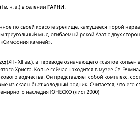
(I в. н. э.) в селении
ГАРНИ.
нное по своей красоте зрелище, кажущееся порой нереа
м треугольный мыс, огибаемый рекой Азат с двух стор
 «Симфония камней».
ард
(XII - XII вв.), в переводе означающего «святое копье
того Христа. Копье сейчас находится в музее Св. Эчмиа
екового зодчества. Он представляет собой комплекс, со
 из скалы бьет холодный родник. Считается, что его свя
семирного наследия ЮНЕСКО (лист 2000).