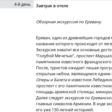
4-й день
Завтрак в отеле
Обзорная экскурссия по Еревану
.
Ереван, один из древнейших городов 
название которого происходит от лег
Экскурсия охватит все основные дост
“Голубой Мечетью”,
проспект Маршала
памятником известного французского 
После, туристов ожидает
пешая прогу
открытым небом, являющимся одним и
Оперы и Балета
и известное Лебедино
проспект с его памятником известном
площадь армянской столицы;
мемори
Далее следует
экскурсия по Ереванско
главных символов Армении. В ходе эк
его уже 130-летней историей.