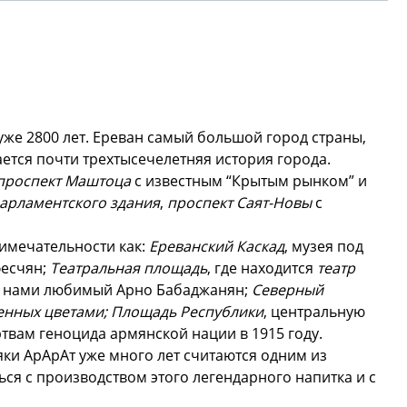
уже 2800 лет. Ереван самый большой город страны,
ается почти трехтысечелетняя история города.
проспект Маштоца
с известным “Крытым рынком” и
арламентского здания
,
проспект Саят-Новы
с
римечательности как:
Ереванский Каскад
, музея под
фесчян;
Театральная площадь
, где находится
театр
ми нами любимый Арно Бабаджанян;
Северный
ленных цветами; Площадь Республики
, центральную
вам геноцида армянской нации в 1915 году.
ки АрАрАт уже много лет считаются одним из
ся с производством этого легендарного напитка и с