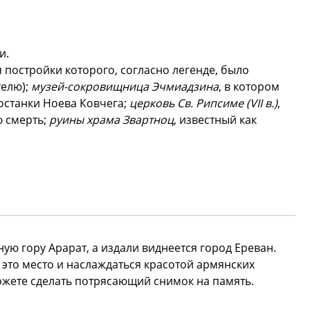
и.
я постройки которого, согласно легенде, было
телю);
музей-сокровищница Эчмиадзина
, в котором
 останки Ноева Ковчега;
церковь Св. Рипсиме (VII в.)
,
ю смерть;
руины храма Звартноц
, известный как
ую гору Арарат, а издали виднеется город Ереван.
 это место и наслаждаться красотой армянских
ожете сделать потрясающий снимок на память.