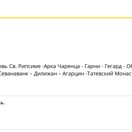
овь Св. Рипсиме -Арка Чаренца - Гарни - Гегард - 
Севанаванк – Дилижан – Агарцин -Татевский Монас
ь.