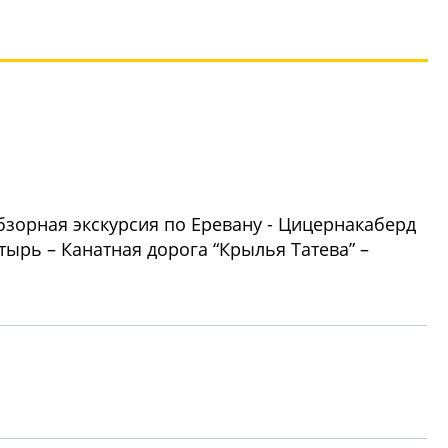
Обзорная экскурсия по Еревану - Цицернакаберд
тырь – Канатная дорога “Крылья Татева” –