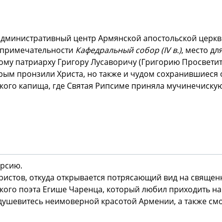
административный центр Армянской апостольской церкв
топримечательности
Кафедральный собор (IV в.)
, место дл
ому патриарху Григору Лусаворичу (Григорию Просвети
торым пронзили Христа, но также и чудом сохранившиеся
кого капища, где Святая Рипсиме приняла мучинечиску
урсию.
ристов, откуда открывается потрясающий вид на священн
ского поэта Егише Чаренца, который любил приходить на
одушевитесь неимоверной красотой Армении, а также см