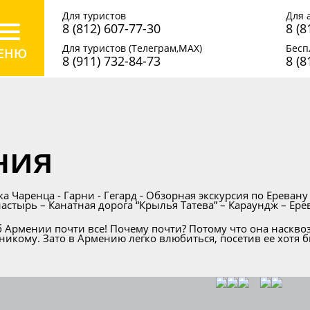
Для туристов
Для 
8 (812) 607-77-30
8 (8
Для туристов (Телеграм,MAX)
Бесп
8 (911) 732-84-73
8 (8
ния
ка Чаренца - Гарни - Гегард - Обзорная экскурсия по Ереван
астырь – Канатная дорога “Крылья Татева” – Караундж – Ере
об Армении почти все! Почему почти? Потому что она наскв
никому. Зато в Армению легко влюбиться, посетив ее хотя б