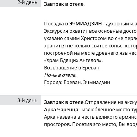
2-й день
Завтрак в отеле
.
Поездка в
ЭЧМИАДЗИН
- духовный и 
Экскурсия охватит все основные дос
указано самим Христосом во сне перв
хранится не только святое копье, ко
построеной на месте древнего язычес
«Храм Бдящих Ангелов».
Возвращение в Ереван.
Ночь в отеле.
Города: Ереван, Эчмиадзин
3-й день
Завтрак в отеле
.
Отправление на экск
Арка Чаренца
- излюбленное место ту
Арка названа в честь великого армян
просторов. Посетив это место, Вы во